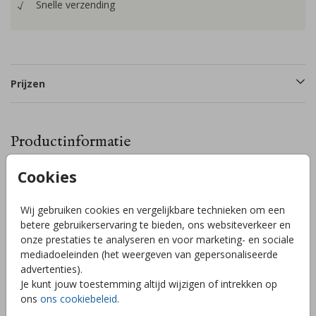
Snelle verzending
Prijzen
Productinformatie
Cookies
Omschrijving
Lief koala knuffeldier geboortekaartje in koraal roze kleuren.
Wij gebruiken cookies en vergelijkbare technieken om een
Kies uit nog meer knuffeldiertjes uit de handige editor!
betere gebruikerservaring te bieden, ons websiteverkeer en
Bijzonder openslaand geboortekaartje waarbij de onderkant
onze prestaties te analyseren en voor marketing- en sociale
een omgekeerde boogvorm heeft. Let op: dit kaartje is
mediadoeleinden (het weergeven van gepersonaliseerde
opgemaakt op 11cm, wil je een 13cm kaart - stuur dan even
advertenties).
een berichtje, dan zetten wij het voor je om! // DIDE
Toon meer
Je kunt jouw toestemming altijd wijzigen of intrekken op
ons
ons cookiebeleid
.