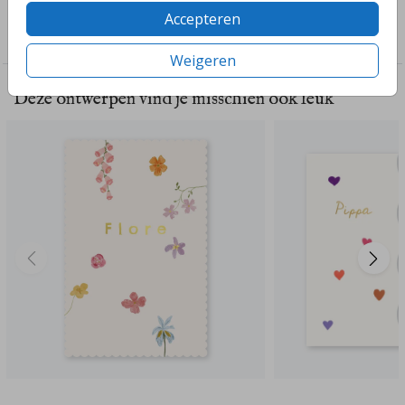
Collectie
Accepteren
Geboorte
Weigeren
Deze ontwerpen vind je misschien ook leuk