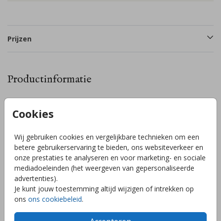
Prijzen
Productinformatie
Omschrijving
Cookies
Ontwerp zelf je sluitzegel. Bewerk de sluitzegel naar eigen
wens in de editor! De stickers zijn Ø 35 mm en ze zijn te
Wij gebruiken cookies en vergelijkbare technieken om een
bestellen per 25 stuks. Heb je zelf een idee voor een
betere gebruikerservaring te bieden, ons websiteverkeer en
sluitzegel of kom je er niet uit? Stuur mij een berichtje en ik
onze prestaties te analyseren en voor marketing- en sociale
help je graag!
mediadoeleinden (het weergeven van gepersonaliseerde
Toon meer
advertenties).
Je kunt jouw toestemming altijd wijzigen of intrekken op
ons
ons cookiebeleid
.
Collectie