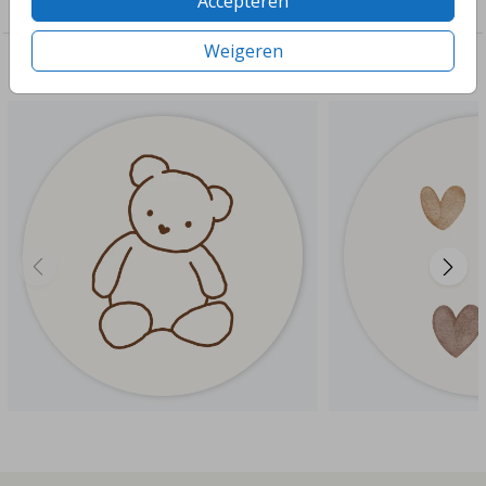
Accepteren
Sluitzegels zelf maken
Weigeren
Deze ontwerpen vind je misschien ook leuk