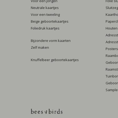
Voor een jongen
Folie s
Neutrale kaartjes
Sluitze
Voor een tweeling
Kaarth
Beige geboortekaartjes
Papercl
Foliedruk kaartjes
Houten
Adresst
Bijzondere vorm kaarten
Adresst
Zelf maken
Posters
Raamb
Knuffelbeer geboortekaartjes
Geboort
Raamst
Tuinbo
Geboort
Sample-