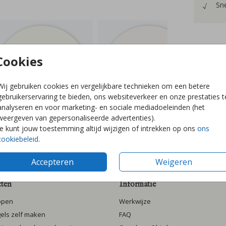
Sne
Cookies
Prijzen
Wij gebruiken cookies en vergelijkbare technieken om een betere
gebruikerservaring te bieden, ons websiteverkeer en onze prestaties t
analyseren en voor marketing- en sociale mediadoeleinden (het
weergeven van gepersonaliseerde advertenties).
Je kunt jouw toestemming altijd wijzigen of intrekken op ons
ons
cookiebeleid
.
Accepteren
Weigeren
ten
Informatie
ppen
Werkwijze
gels zelf maken
FAQ