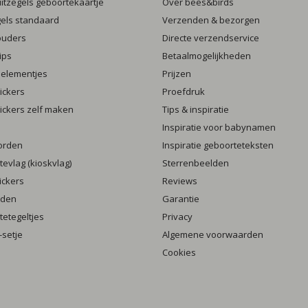
luitzegels geboortekaartje
Over bees&birds
gels standaard
Verzenden & bezorgen
ouders
Directe verzendservice
ips
Betaalmogelijkheden
 elementjes
Prijzen
ickers
Proefdruk
ickers zelf maken
Tips & inspiratie
Inspiratie voor babynamen
orden
Inspiratie geboorteteksten
evlag (kioskvlag)
Sterrenbeelden
ickers
Reviews
rden
Garantie
etegeltjes
Privacy
setje
Algemene voorwaarden
Cookies