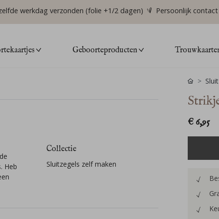
zelfde werkdag verzonden (folie +1/2 dagen)
Persoonlijk contact
tekaartjes
Geboorteproducten
Trouwkaarte
Slui
Strikj
€ 6,95
Collectie
 de
Sluitzegels zelf maken
s. Heb
 een
Bes
Gra
Keu