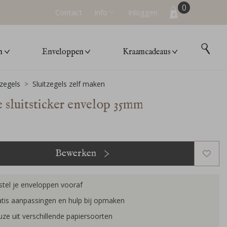
0
Contact
Info
Inloggen
n
Enveloppen
Kraamcadeaus
tzegels
Sluitzegels zelf maken
e sluitsticker envelop 35mm
Bewerken
tel je enveloppen vooraf
tis aanpassingen en hulp bij opmaken
ze uit verschillende papiersoorten