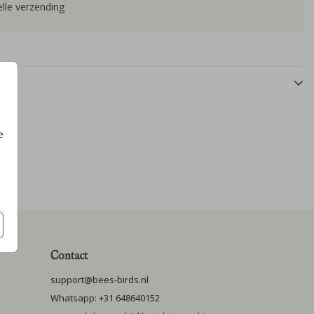
lle verzending
e
Contact
support@bees-birds.nl
Whatsapp: +31 648640152