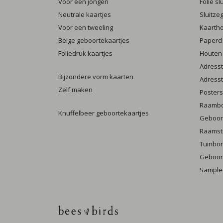
Voor een jongen
Folie s
Neutrale kaartjes
Sluitze
Voor een tweeling
Kaarth
Beige geboortekaartjes
Papercl
Foliedruk kaartjes
Houten
Adresst
Bijzondere vorm kaarten
Adresst
Zelf maken
Posters
Raamb
Knuffelbeer geboortekaartjes
Geboort
Raamst
Tuinbo
Geboort
Sample-