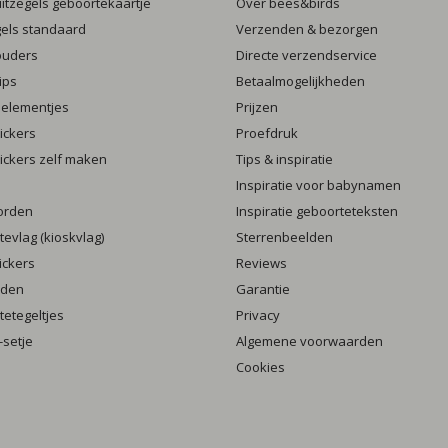
luitzegels geboortekaartje
Over bees&birds
gels standaard
Verzenden & bezorgen
ouders
Directe verzendservice
ips
Betaalmogelijkheden
 elementjes
Prijzen
ickers
Proefdruk
ickers zelf maken
Tips & inspiratie
Inspiratie voor babynamen
orden
Inspiratie geboorteteksten
evlag (kioskvlag)
Sterrenbeelden
ickers
Reviews
rden
Garantie
etegeltjes
Privacy
setje
Algemene voorwaarden
Cookies