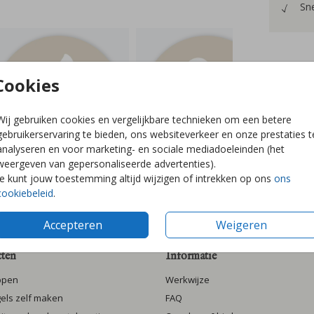
Sne
Cookies
Prijzen
Wij gebruiken cookies en vergelijkbare technieken om een betere
gebruikerservaring te bieden, ons websiteverkeer en onze prestaties t
analyseren en voor marketing- en sociale mediadoeleinden (het
weergeven van gepersonaliseerde advertenties).
Je kunt jouw toestemming altijd wijzigen of intrekken op ons
ons
cookiebeleid
.
Accepteren
Weigeren
ten
Informatie
ppen
Werkwijze
gels zelf maken
FAQ