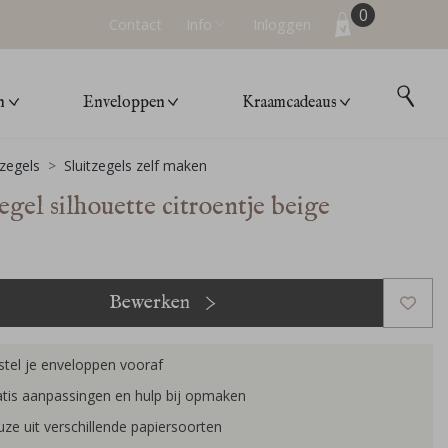
0
Contact
Info
Inloggen
n
Enveloppen
Kraamcadeaus
tzegels
Sluitzegels zelf maken
egel silhouette citroentje beige
Bewerken
tel je enveloppen vooraf
tis aanpassingen en hulp bij opmaken
ze uit verschillende papiersoorten