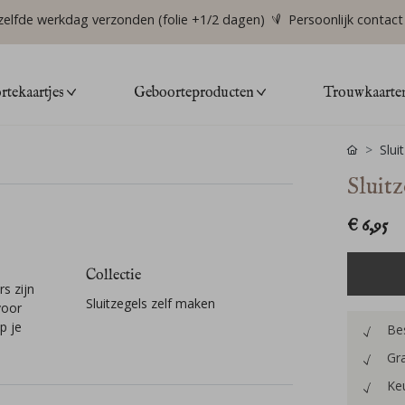
zelfde werkdag verzonden (folie +1/2 dagen)
Persoonlijk contact
tekaartjes
Geboorteproducten
Trouwkaarte
Slui
Sluitz
€ 6,95
Collectie
s zijn
Sluitzegels zelf maken
voor
p je
Bes
Gra
Keu