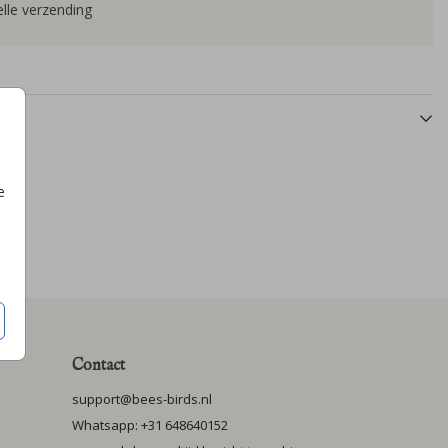
lle verzending
e
Contact
support@bees-birds.nl
Whatsapp: +31 648640152