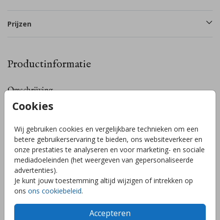
Prijzen
Productinformatie
Omschrijving
Cookies
Sluitzegel met getekende ananas. Bewerk de sluitzegel naar
eigen wens in de editor! De stickers zijn Ø 35 mm en ze zijn
te bestellen per 25 stuks. Heb je zelf een idee voor een
Wij gebruiken cookies en vergelijkbare technieken om een
sluitzegel of kom je er niet uit? Stuur mij een berichtje en ik
betere gebruikerservaring te bieden, ons websiteverkeer en
help je graag!
onze prestaties te analyseren en voor marketing- en sociale
Toon meer
mediadoeleinden (het weergeven van gepersonaliseerde
advertenties).
Je kunt jouw toestemming altijd wijzigen of intrekken op
ons
ons cookiebeleid
.
Collectie
Sluitzegels zelf maken
Accepteren