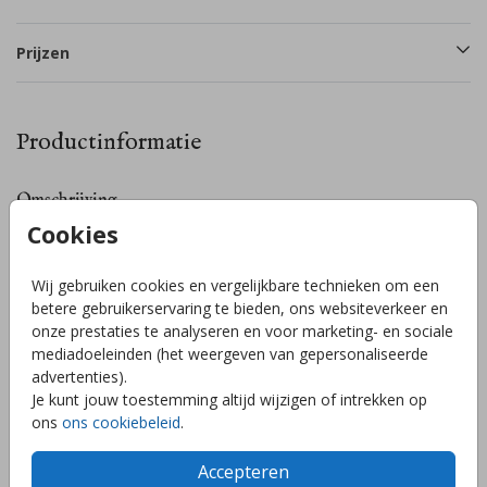
Prijzen
Productinformatie
Omschrijving
Cookies
Sluitzegel met hartje en bij. Bewerk de sluitzegel naar eigen
wens in de editor! De stickers zijn Ø 35 mm en ze zijn te
bestellen per 25 stuks. Heb je zelf een idee voor een
Wij gebruiken cookies en vergelijkbare technieken om een
sluitzegel of kom je er niet uit? Stuur mij een berichtje en ik
betere gebruikerservaring te bieden, ons websiteverkeer en
help je graag!
onze prestaties te analyseren en voor marketing- en sociale
Toon meer
mediadoeleinden (het weergeven van gepersonaliseerde
advertenties).
Je kunt jouw toestemming altijd wijzigen of intrekken op
ons
ons cookiebeleid
.
Collectie
Sluitzegels zelf maken
Accepteren