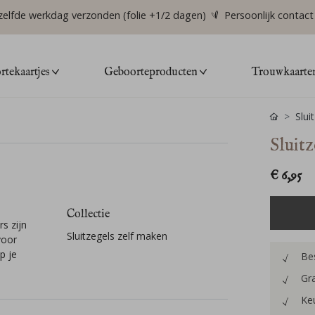
zelfde werkdag verzonden (folie +1/2 dagen)
Persoonlijk contact
tekaartjes
Geboorteproducten
Trouwkaarte
Slui
Sluit
€ 6,95
Collectie
s zijn
Sluitzegels zelf maken
voor
p je
Bes
Gra
Keu