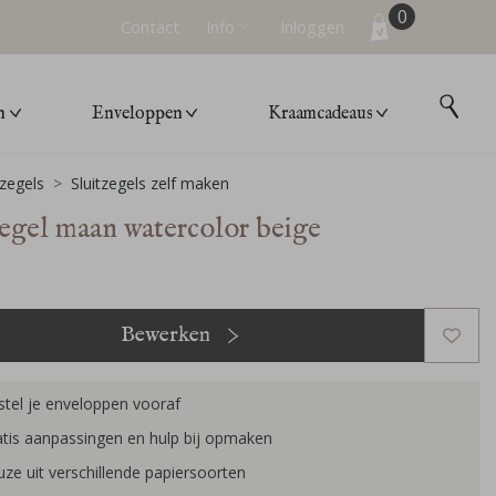
0
Contact
Info
Inloggen
n
Enveloppen
Kraamcadeaus
tzegels
Sluitzegels zelf maken
zegel maan watercolor beige
Bewerken
tel je enveloppen vooraf
tis aanpassingen en hulp bij opmaken
ze uit verschillende papiersoorten