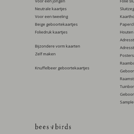
Voor een jongen
Folie s
Neutrale kaartjes
Sluitze
Voor een tweeling
Kaarth
Beige geboortekaartjes
Papercl
Foliedruk kaartjes
Houten
Adresst
Bijzondere vorm kaarten
Adresst
Zelf maken
Posters
Raamb
Knuffelbeer geboortekaartjes
Geboort
Raamst
Tuinbo
Geboort
Sample-