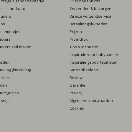
luitzegels geboortekaartje
Over bees&birds
gels standaard
Verzenden & bezorgen
ouders
Directe verzendservice
ips
Betaalmogelijkheden
 elementjes
Prijzen
ickers
Proefdruk
ickers zelf maken
Tips & inspiratie
Inspiratie voor babynamen
orden
Inspiratie geboorteteksten
evlag (kioskvlag)
Sterrenbeelden
ickers
Reviews
rden
Garantie
etegeltjes
Privacy
setje
Algemene voorwaarden
Cookies