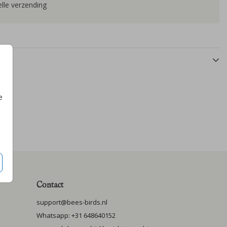
lle verzending
e
Contact
support@bees-birds.nl
Whatsapp: +31 648640152