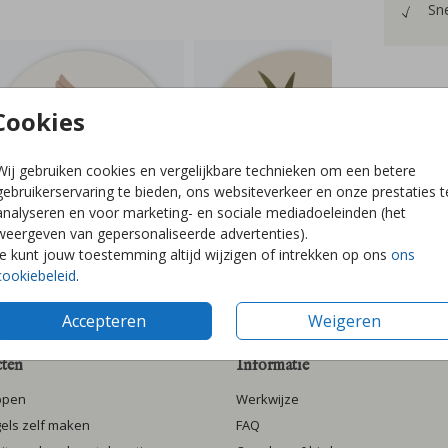
Sne
Cookies
Prijzen
Wij gebruiken cookies en vergelijkbare technieken om een betere
gebruikerservaring te bieden, ons websiteverkeer en onze prestaties t
analyseren en voor marketing- en sociale mediadoeleinden (het
weergeven van gepersonaliseerde advertenties).
Je kunt jouw toestemming altijd wijzigen of intrekken op ons
ons
cookiebeleid
.
Accepteren
Weigeren
ten
Informatie
ppen
Werkwijze
gels zelf maken
FAQ