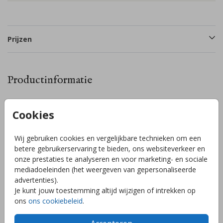
Prijzen
Productinformatie
Omschrijving
Cookies
Ontwerp zelf je sluitzegel. Bewerk de sluitzegel naar eigen
wens in de editor! De stickers zijn Ø 35 mm en ze zijn te
Wij gebruiken cookies en vergelijkbare technieken om een
bestellen per 25 stuks. Heb je zelf een idee voor een
betere gebruikerservaring te bieden, ons websiteverkeer en
sluitzegel of kom je er niet uit? Stuur mij een berichtje en ik
onze prestaties te analyseren en voor marketing- en sociale
help je graag!
mediadoeleinden (het weergeven van gepersonaliseerde
Toon meer
advertenties).
Je kunt jouw toestemming altijd wijzigen of intrekken op
ons
ons cookiebeleid
.
Collectie