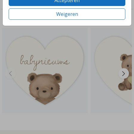
Accepteren
Sluitzegels zelf maken
Weigeren
Deze ontwerpen vind je misschien ook leuk