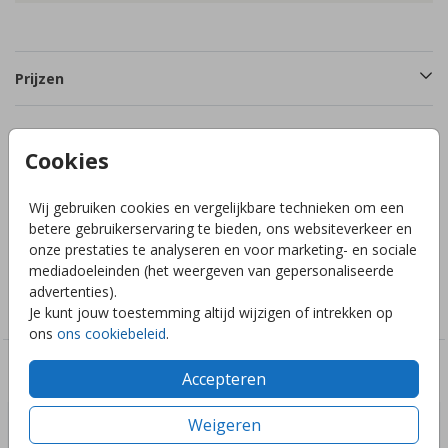
Prijzen
Cookies
Productinformatie
Wij gebruiken cookies en vergelijkbare technieken om een
Omschrijving
betere gebruikerservaring te bieden, ons websiteverkeer en
onze prestaties te analyseren en voor marketing- en sociale
mediadoeleinden (het weergeven van gepersonaliseerde
Collectie
advertenties).
Sluitzegels zelf maken
Je kunt jouw toestemming altijd wijzigen of intrekken op
ons
ons cookiebeleid
.
Deze ontwerpen vind je misschien ook leuk
Accepteren
Weigeren