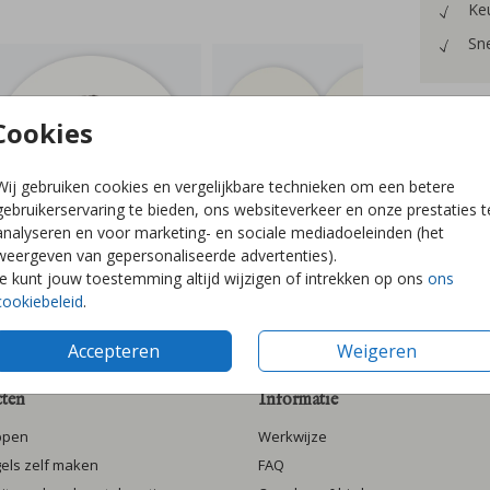
Keu
Sne
Cookies
Prijzen
Wij gebruiken cookies en vergelijkbare technieken om een betere
gebruikerservaring te bieden, ons websiteverkeer en onze prestaties t
analyseren en voor marketing- en sociale mediadoeleinden (het
weergeven van gepersonaliseerde advertenties).
Je kunt jouw toestemming altijd wijzigen of intrekken op ons
ons
cookiebeleid
.
Accepteren
Weigeren
ten
Informatie
ppen
Werkwijze
gels zelf maken
FAQ