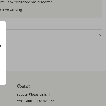
ze uit verschillende papiersoorten
lle verzending
e
Contact
support@bees-birds.nl
Whatsapp: +31 648640152