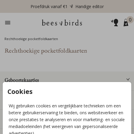
Proefdruk vanaf €1
Handige editor
0
Rechthoekige pocketfoldkaarten
Rechthoekige pocketfoldkaarten
Geboortekaartjes
Cookies
Producten
Wij gebruiken cookies en vergelijkbare technieken om een
betere gebruikerservaring te bieden, ons websiteverkeer en
Informatie
onze prestaties te analyseren en voor marketing- en sociale
mediadoeleinden (het weergeven van gepersonaliseerde
advertenties).