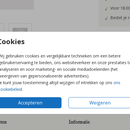
Voor 18.00
Bestel je 
Cookies
Wij gebruiken cookies en vergelijkbare technieken om een betere
gebruikerservaring te bieden, ons websiteverkeer en onze prestaties t
analyseren en voor marketing- en sociale mediadoeleinden (het
weergeven van gepersonaliseerde advertenties).
Prijs:
€ 6,5
Je kunt jouw toestemming altijd wijzigen of intrekken op ons
ons
breedte) x 0,5 cm (dikte).
cookiebeleid
.
Accepteren
Weigeren
ten
Informatie