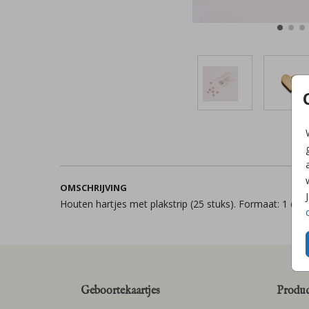
OMSCHRIJVING
Houten hartjes met plakstrip (25 stuks). Formaat: 1 cm (
Geboortekaartjes
Produc