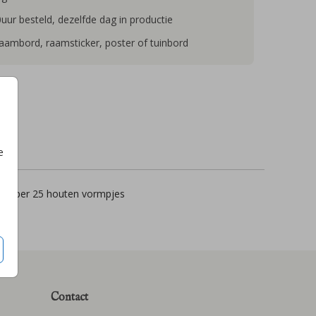
uur besteld, dezelfde dag in productie
raambord, raamsticker, poster of tuinbord
e
0
per 25 houten vormpjes
Contact