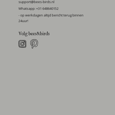
support@bees-birds.nl
Whatsapp: +31 648640152
- op werkdagen altijd bericht terug binnen
24uur!
Volg bees&birds