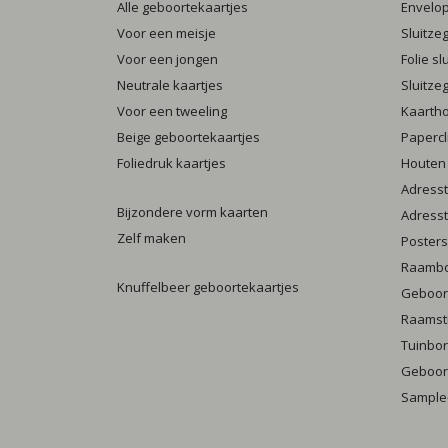
Alle geboortekaartjes
Envelo
Voor een meisje
Sluitze
Voor een jongen
Folie s
Neutrale kaartjes
Sluitze
Voor een tweeling
Kaarth
Beige geboortekaartjes
Papercl
Foliedruk kaartjes
Houten
Adresst
Bijzondere vorm kaarten
Adresst
Zelf maken
Posters
Raamb
Knuffelbeer geboortekaartjes
Geboort
Raamst
Tuinbo
Geboort
Sample-