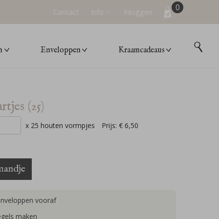
0
Contact
Info
Inloggen
n
Enveloppen
Kraamcadeaus
tjes (25)
x 25 houten vormpjes
Prijs:
€ 6,50
mandje
enveloppen vooraf
zegels maken