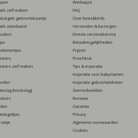
ppen
Werkwijze
gels zelf maken
FAQ
luitzegels geboortekaartje
Over bees&birds
gels standaard
Verzenden & bezorgen
ouders
Directe verzendservice
ips
Betaalmogelijkheden
 elementjes
Prijzen
ickers
Proefdruk
ickers zelf maken
Tips & inspiratie
Inspiratie voor babynamen
orden
Inspiratie geboorteteksten
evlag (kioskvlag)
Sterrenbeelden
ickers
Reviews
rden
Garantie
etegeltjes
Privacy
setje
Algemene voorwaarden
Cookies