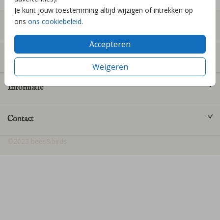
Je kunt jouw toestemming altijd wijzigen of intrekken op
ons
ons cookiebeleid
.
Geboortekaartjes
Accepteren
Producten
Weigeren
Informatie
Contact
©2023 bees&birds