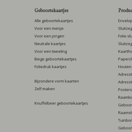
Geboortekaartjes
Produc
Alle geboortekaartjes
Envelo
Voor een meisje
Sluitze
Voor een jongen
Folie s
Neutrale kaartjes
Sluitze
Voor een tweeling
Kaarth
Beige geboortekaartjes
Papercl
Foliedruk kaartjes
Houten
Adresst
Bijzondere vorm kaarten
Adresst
Zelf maken
Posters
Raamb
Knuffelbeer geboortekaartjes
Geboort
Raamst
Tuinbo
Geboort