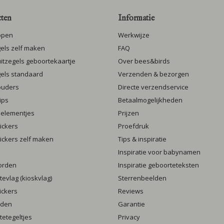
ten
Informatie
ppen
Werkwijze
gels zelf maken
FAQ
luitzegels geboortekaartje
Over bees&birds
gels standaard
Verzenden & bezorgen
ouders
Directe verzendservice
ips
Betaalmogelijkheden
 elementjes
Prijzen
ickers
Proefdruk
ickers zelf maken
Tips & inspiratie
Inspiratie voor babynamen
orden
Inspiratie geboorteteksten
evlag (kioskvlag)
Sterrenbeelden
ickers
Reviews
rden
Garantie
etegeltjes
Privacy