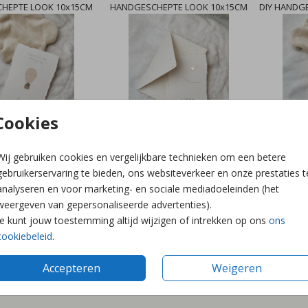
HEPTE LOOK 10x15CM
HANDGESCHEPTE LOOK 10x15CM
DIY HANDG
Cookies
Wij gebruiken cookies en vergelijkbare technieken om een betere
HEPTE LOOK 10x15CM
HANDGESCHEPTE LOOK 10x15CM
HANDGESC
gebruikerservaring te bieden, ons websiteverkeer en onze prestaties t
analyseren en voor marketing- en sociale mediadoeleinden (het
weergeven van gepersonaliseerde advertenties).
Je kunt jouw toestemming altijd wijzigen of intrekken op ons
ons
cookiebeleid
.
Accepteren
Weigeren