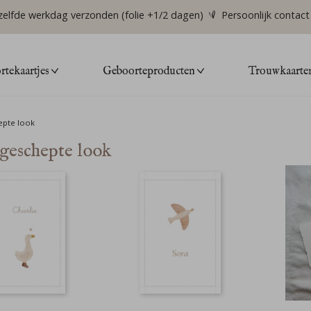
zelfde werkdag verzonden (folie +1/2 dagen)
Persoonlijk contact
tekaartjes
Geboorteproducten
Trouwkaarte
epte look
eschepte look