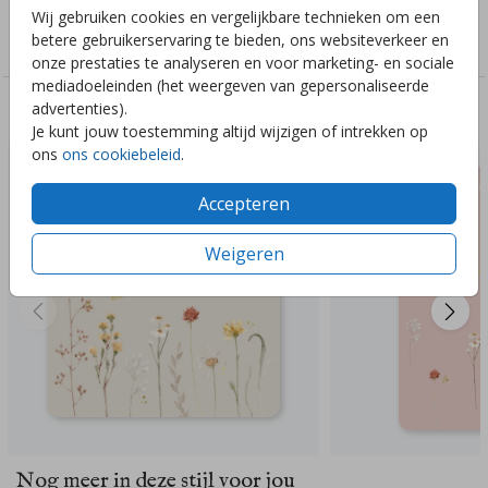
Collectie
Wij gebruiken cookies en vergelijkbare technieken om een
betere gebruikerservaring te bieden, ons websiteverkeer en
Meisjes
onze prestaties te analyseren en voor marketing- en sociale
mediadoeleinden (het weergeven van gepersonaliseerde
advertenties).
Deze ontwerpen vind je misschien ook leuk
Je kunt jouw toestemming altijd wijzigen of intrekken op
ons
ons cookiebeleid
.
Accepteren
Weigeren
Nog meer in deze stijl voor jou