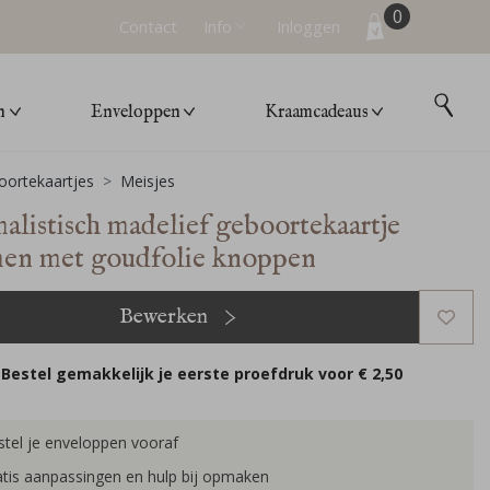
0
Contact
Info
Inloggen
n
Enveloppen
Kraamcadeaus
ortekaartjes
Meisjes
alistisch madelief geboortekaartje
en met goudfolie knoppen
Bewerken
Bestel gemakkelijk je eerste proefdruk voor
€ 2,50
tel je enveloppen vooraf
tis aanpassingen en hulp bij opmaken