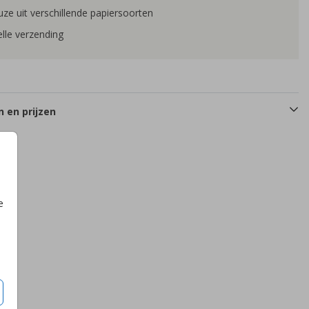
ze uit verschillende papiersoorten
lle verzending
 en prijzen
e