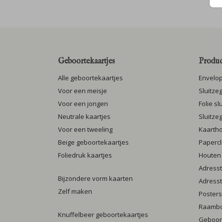
Geboortekaartjes
Produc
Alle geboortekaartjes
Envelo
Voor een meisje
Sluitze
Voor een jongen
Folie s
Neutrale kaartjes
Sluitze
Voor een tweeling
Kaarth
Beige geboortekaartjes
Papercl
Foliedruk kaartjes
Houten
Adresst
Bijzondere vorm kaarten
Adresst
Zelf maken
Posters
Raamb
Knuffelbeer geboortekaartjes
Geboort