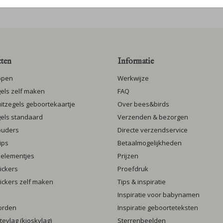
ten
Informatie
ppen
Werkwijze
gels zelf maken
FAQ
luitzegels geboortekaartje
Over bees&birds
gels standaard
Verzenden & bezorgen
ouders
Directe verzendservice
ips
Betaalmogelijkheden
 elementjes
Prijzen
ickers
Proefdruk
ickers zelf maken
Tips & inspiratie
Inspiratie voor babynamen
orden
Inspiratie geboorteteksten
evlag (kioskvlag)
Sterrenbeelden