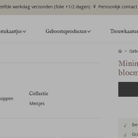
zelfde werkdag verzonden (folie +1/2 dagen)
Persoonlijk contact
tekaartjes
Geboorteproducten
Trouwkaarte
Gebo
Minim
bloem
Collectie
knoppen
Meisjes
Bes
Gra