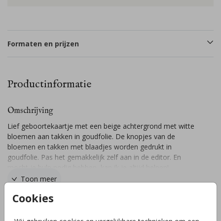
Formaten en prijzen
Productinformatie
Omschrijving
Lief geboortekaartje met een beige achtergrond met witte
bloemen aan takken in goudfolie. De knopjes van de
bloemen en takken met blaadjes worden gedrukt in
goudfolie. Pas het gemakkelijk zelf aan in de editor. En
mocht je hulp nodig hebben, kan ik je altijd helpen!
Toon meer
Cookies
Collectie