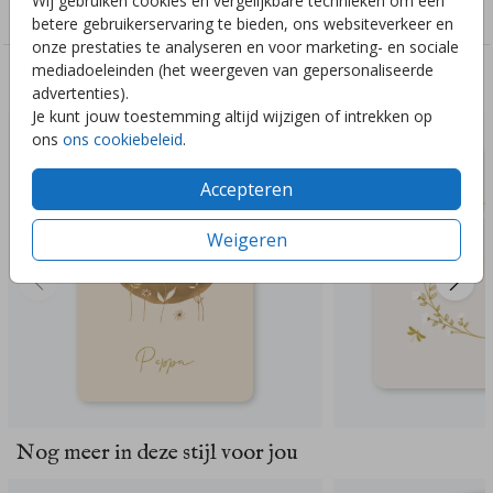
Wij gebruiken cookies en vergelijkbare technieken om een
Meisjes
betere gebruikerservaring te bieden, ons websiteverkeer en
onze prestaties te analyseren en voor marketing- en sociale
mediadoeleinden (het weergeven van gepersonaliseerde
Deze ontwerpen vind je misschien ook leuk
advertenties).
Je kunt jouw toestemming altijd wijzigen of intrekken op
ons
ons cookiebeleid
.
Accepteren
Weigeren
Nog meer in deze stijl voor jou