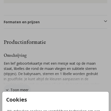
Formaten en prijzen
Productinformatie
Omschrijving
Een lief geboortekaartje met een meisje wat op de maan
staat, libelles die rond de maan vliegen en subtiele sterren
(stipjes). De babynaam, sterren en 1 libelle worden gedrukt
in goudfolie. Je kunt altijd de kleuren aanpassen in de
handige editor. Heb je vragen of wil je de kaart in een ander
formaat? Stuur gerust een berichtje, ik help je graag!
Toon meer
Cookies
Collectie