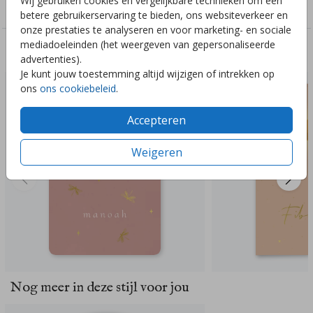
Wij gebruiken cookies en vergelijkbare technieken om een
Meisjes
betere gebruikerservaring te bieden, ons websiteverkeer en
onze prestaties te analyseren en voor marketing- en sociale
mediadoeleinden (het weergeven van gepersonaliseerde
Deze ontwerpen vind je misschien ook leuk
advertenties).
Je kunt jouw toestemming altijd wijzigen of intrekken op
ons
ons cookiebeleid
.
Accepteren
Weigeren
Nog meer in deze stijl voor jou