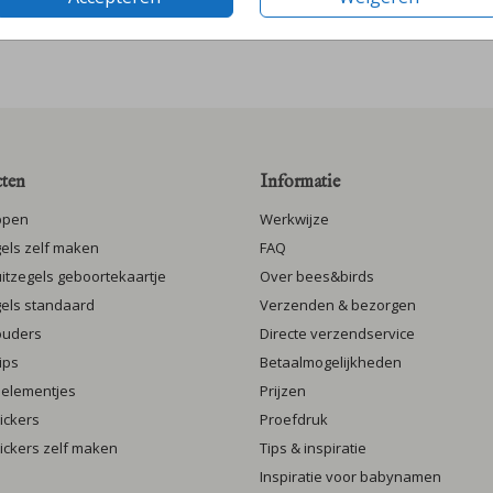
ten
Informatie
ppen
Werkwijze
gels zelf maken
FAQ
luitzegels geboortekaartje
Over bees&birds
gels standaard
Verzenden & bezorgen
ouders
Directe verzendservice
ips
Betaalmogelijkheden
 elementjes
Prijzen
ickers
Proefdruk
ickers zelf maken
Tips & inspiratie
Inspiratie voor babynamen