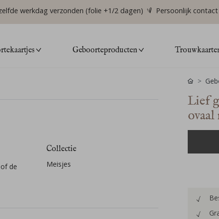
zelfde werkdag verzonden (folie +1/2 dagen)
Persoonlijk contact
tekaartjes
Geboorteproducten
Trouwkaarte
Gebo
Lief 
ovaal
Collectie
Meisjes
 of de
Bes
Gra