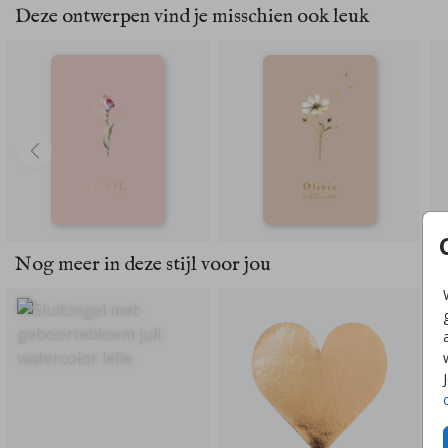
Deze ontwerpen vind je misschien ook leuk
Nog meer in deze stijl voor jou