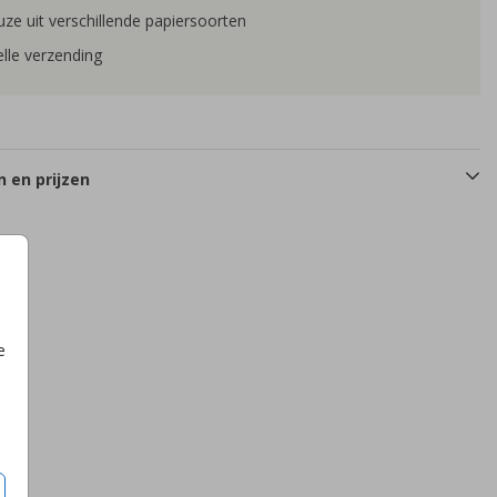
ze uit verschillende papiersoorten
lle verzending
 en prijzen
e