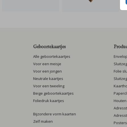
Geboortekaartjes
Produc
Alle geboortekaartjes
Envelo
Voor een meisje
Sluitze
Voor een jongen
Folie s
Neutrale kaartjes
Sluitze
Voor een tweeling
Kaarth
Beige geboortekaartjes
Papercl
Foliedruk kaartjes
Houten
Adresst
Bijzondere vorm kaarten
Adresst
Zelf maken
Posters