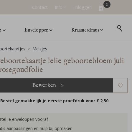
0
Contact
Info
Inloggen
n
Enveloppen
Kraamcadeaus
ortekaartjes
Meisjes
geboortekaartje lelie geboortebloem juli
 rosegoudfolie
Bewerken
Bestel gemakkelijk je eerste proefdruk voor
€ 2,50
tel je enveloppen vooraf
tis aanpassingen en hulp bij opmaken