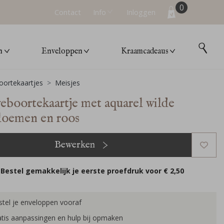
0
Contact
Info
Inloggen
n
Enveloppen
Kraamcadeaus
ortekaartjes
Meisjes
geboortekaartje met aquarel wilde
loemen en roos
Bewerken
Bestel gemakkelijk je eerste proefdruk voor
€ 2,50
tel je enveloppen vooraf
tis aanpassingen en hulp bij opmaken