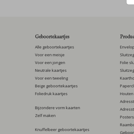
Geboortekaartjes
Produc
Alle geboortekaartjes
Envelo
Voor een meisje
Sluitze
Voor een jongen
Folie s
Neutrale kaartjes
Sluitze
Voor een tweeling
Kaarth
Beige geboortekaartjes
Papercl
Foliedruk kaartjes
Houten
Adresst
Bijzondere vorm kaarten
Adresst
Zelf maken
Posters
Raamb
Knuffelbeer geboortekaartjes
Geboort