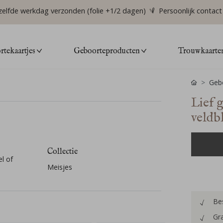
zelfde werkdag verzonden (folie +1/2 dagen)
Persoonlijk contact
tekaartjes
Geboorteproducten
Trouwkaarte
Gebo
Lief 
veldb
Collectie
l of
Meisjes
Bes
Gra