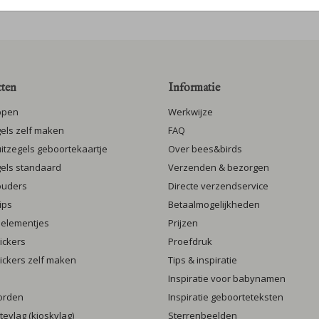
ten
Informatie
ppen
Werkwijze
gels zelf maken
FAQ
luitzegels geboortekaartje
Over bees&birds
gels standaard
Verzenden & bezorgen
ouders
Directe verzendservice
ips
Betaalmogelijkheden
 elementjes
Prijzen
ickers
Proefdruk
ickers zelf maken
Tips & inspiratie
Inspiratie voor babynamen
orden
Inspiratie geboorteteksten
evlag (kioskvlag)
Sterrenbeelden