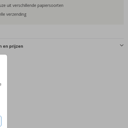
ze uit verschillende papiersoorten
lle verzending
 en prijzen
e