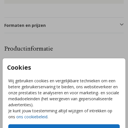
Formaten en prijzen
Productinformatie
Omschrijving
Cookies
Een lief lente/zomer geboortekaartje met mooie aqaurel
kleurrijke bloemetjes en vlinder, afgewerkt met
Wij gebruiken cookies en vergelijkbare technieken om een
rosegoudfolie knopjes en goudffoliestipjes op de vleugels
betere gebruikerservaring te bieden, ons websiteverkeer en
van de vlinder. Zet de kleuren van de bloemetjes,
onze prestaties te analyseren en voor marketing- en sociale
achtergrond en/of vlinder helemaal naar wens en smaak in
mediadoeleinden (het weergeven van gepersonaliseerde
jouw favoriete kleuren. // NOELLE
Toon meer
advertenties).
Je kunt jouw toestemming altijd wijzigen of intrekken op
ons
ons cookiebeleid
.
Collectie