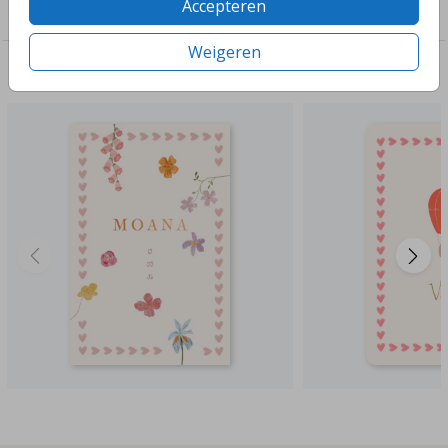
Accepteren
Meisjes
Weigeren
Deze ontwerpen vind je misschien ook leuk