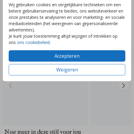
Collectie
Wij gebruiken cookies en vergelijkbare technieken om een
betere gebruikerservaring te bieden, ons websiteverkeer en
Meisjes
onze prestaties te analyseren en voor marketing- en sociale
mediadoeleinden (het weergeven van gepersonaliseerde
advertenties).
Deze ontwerpen vind je misschien ook leuk
Je kunt jouw toestemming altijd wijzigen of intrekken op
ons
ons cookiebeleid
.
Accepteren
Weigeren
Nog meer in deze stijl voor jou