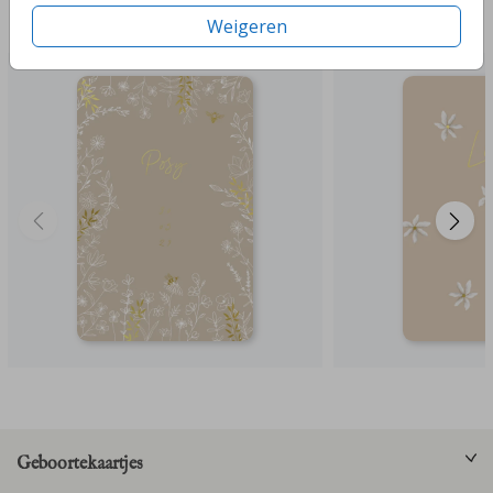
Deze ontwerpen vind je misschien ook leuk
Weigeren
Geboortekaartjes