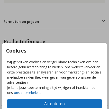
Formaten en prijzen
Productinformatie
Cookies
Omschrijving
Wij gebruiken cookies en vergelijkbare technieken om een
Geboortekaartje met een aquarel geboortebloem - maand
betere gebruikerservaring te bieden, ons websiteverkeer en
februari, het viooltje en een lijntekening van een viooltje
onze prestaties te analyseren en voor marketing- en sociale
eroverheen in goudfolie. Hulp of advies nodig? Wij helpen je
mediadoeleinden (het weergeven van gepersonaliseerde
graag!
advertenties).
Je kunt jouw toestemming altijd wijzigen of intrekken op
Collectie
ons
ons cookiebeleid
.
Meisjes
Accepteren