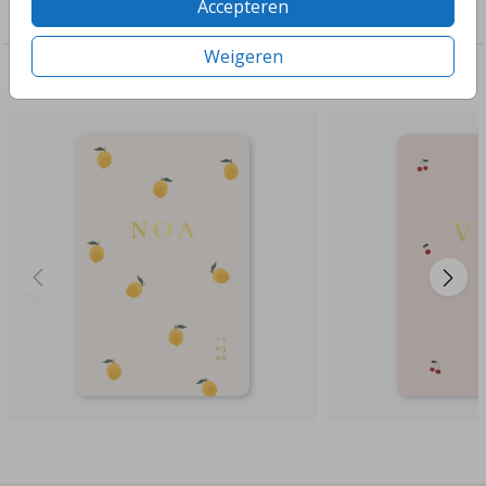
Accepteren
Meisjes
Weigeren
Deze ontwerpen vind je misschien ook leuk