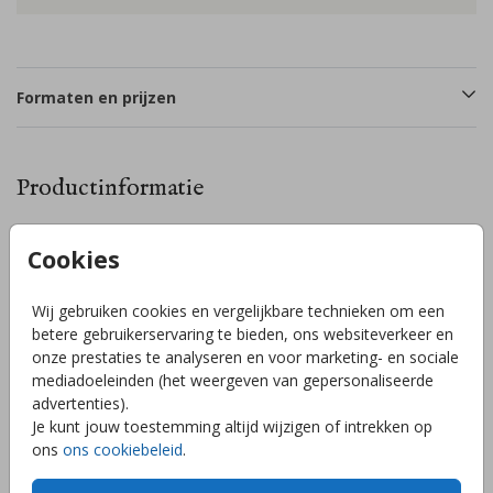
Formaten en prijzen
Productinformatie
Omschrijving
Cookies
Lief fris geboortekaartje met kleine aquarel aardbeien. De
babynaam en de datum worden gedrukt in goudfolie. Wil je
Wij gebruiken cookies en vergelijkbare technieken om een
het kaartje liever in een andere kleuren of bijvoorbeeld met
betere gebruikerservaring te bieden, ons websiteverkeer en
een foliedruk? Geen probleem! Met de handige editor kun je
onze prestaties te analyseren en voor marketing- en sociale
eenvoudig aanpassingen maken naar jouw wensen. Heb je
mediadoeleinden (het weergeven van gepersonaliseerde
vragen of wil je de kaart in een ander formaat? Stuur gerust
Toon meer
advertenties).
een berichtje, ik help je graag!
Je kunt jouw toestemming altijd wijzigen of intrekken op
ons
ons cookiebeleid
.
Collectie