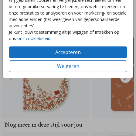
Wij gebruiken cookies en vergelijkbare technieken om een
Meisjes
betere gebruikerservaring te bieden, ons websiteverkeer en
onze prestaties te analyseren en voor marketing- en sociale
mediadoeleinden (het weergeven van gepersonaliseerde
Deze ontwerpen vind je misschien ook leuk
advertenties).
Je kunt jouw toestemming altijd wijzigen of intrekken op
ons
ons cookiebeleid
.
Accepteren
Weigeren
Nog meer in deze stijl voor jou