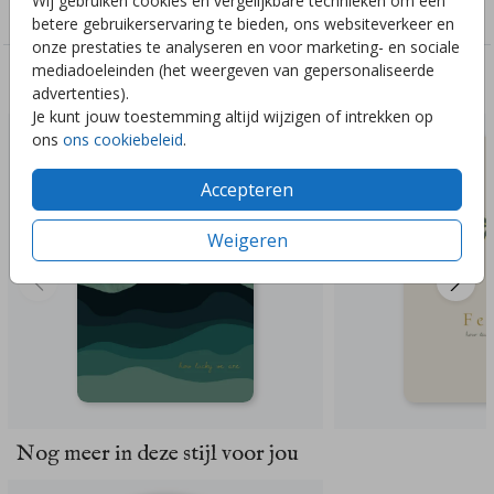
Wij gebruiken cookies en vergelijkbare technieken om een
Meisjes
betere gebruikerservaring te bieden, ons websiteverkeer en
onze prestaties te analyseren en voor marketing- en sociale
mediadoeleinden (het weergeven van gepersonaliseerde
Deze ontwerpen vind je misschien ook leuk
advertenties).
Je kunt jouw toestemming altijd wijzigen of intrekken op
ons
ons cookiebeleid
.
Accepteren
Weigeren
Nog meer in deze stijl voor jou