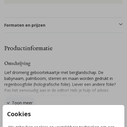
Formaten en prijzen
Productinformatie
Omschrijving
Lief dromerig geboortekaartje met berglandschap. De
babynaam, palmboom, sterren en maan worden gedrukt in
regenboogfolie (holografische folie). Liever een andere folie?
Pas het eenvoudig aan in de editor! Heb je hulp of advies
nodig? Stuur mij een berichtje, ik help je graag!
Toon meer
Cookies
Collectie