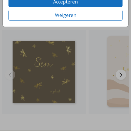
Accepteren
Jongens
Weigeren
Deze ontwerpen vind je misschien ook leuk