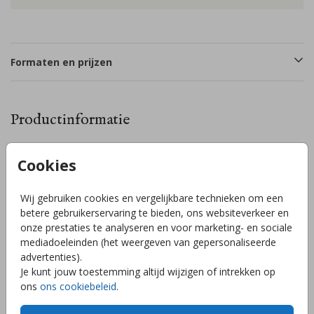
Formaten en prijzen
Productinformatie
Omschrijving
Cookies
Geboortekaartje met walvissen in de golven van de zee in
goudfolie. De omlijning van de walvissen en bubbeltjes
Wij gebruiken cookies en vergelijkbare technieken om een
water en de babynaam worden gedrukt in goudfolie. Liever
betere gebruikerservaring te bieden, ons websiteverkeer en
een andere kleur of andere folie? Pas het gemakkelijk aan in
onze prestaties te analyseren en voor marketing- en sociale
de handige editor. Mocht je er niet uitkomen of heb je
mediadoeleinden (het weergeven van gepersonaliseerde
vragen, stuur mij een berichtje, ik help je graag!
Toon meer
advertenties).
Je kunt jouw toestemming altijd wijzigen of intrekken op
ons
ons cookiebeleid
.
Collectie