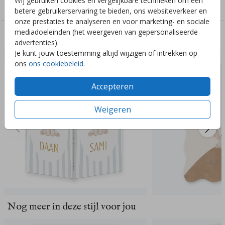
Wij gebruiken cookies en vergelijkbare technieken om een
Jongens
betere gebruikerservaring te bieden, ons websiteverkeer en
onze prestaties te analyseren en voor marketing- en sociale
mediadoeleinden (het weergeven van gepersonaliseerde
Deze ontwerpen vind je misschien ook leuk
advertenties).
Je kunt jouw toestemming altijd wijzigen of intrekken op
ons
ons cookiebeleid
.
Accepteren
Weigeren
Nog meer in deze stijl voor jou