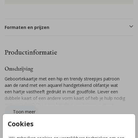
Formaten en prijzen
Productinformatie
Omschrijving
Geboortekaartje met een hip en trendy streepjes patroon
aan de rand met een aquarel handgetekend olifantje wat
een hartje vastheeft gedrukt in mat goudfolie. Liever een
dubbele kaart of een andere vorm kaart of heb je hulp nodig
met opmaken? Stuur een berichtje, wij helpen je graag
verder! // SAMI
Toon meer
Cookies
Collectie