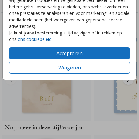
Wij gebruiken cookies en vergelijkbare technieken om een
Jongens
betere gebruikerservaring te bieden, ons websiteverkeer en
onze prestaties te analyseren en voor marketing- en sociale
mediadoeleinden (het weergeven van gepersonaliseerde
Deze ontwerpen vind je misschien ook leuk
advertenties).
Je kunt jouw toestemming altijd wijzigen of intrekken op
ons
ons cookiebeleid
.
Accepteren
Weigeren
Nog meer in deze stijl voor jou