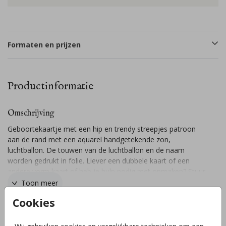
Formaten en prijzen
Productinformatie
Omschrijving
Geboortekaartje met een hip en trendy streepjes patroon
aan de rand met een aquarel handgetekende zon,
luchtballon. De touwen van de luchtballon en de naam
worden gedrukt in folie. Liever een dubbele kaart of een
andere vorm kaart of heb je hulp nodig met opmaken? Stuur
een berichtje, wij helpen je graag verder! // OLLIE
Toon meer
Cookies
Collectie