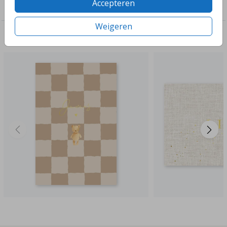
Accepteren
Jongens
Weigeren
Deze ontwerpen vind je misschien ook leuk