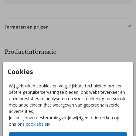
Formaten en prijzen
Productinformatie
Omschrijving
Cookies
Exclusief geboortekaartje met prachtige maan en wilgen
takjes. Spikkels om de maan heen, de babynaam en hier en
Wij gebruiken cookies en vergelijkbare technieken om een
daar wat takjes worden afgewerkt met goudfolie. Pas de
betere gebruikerservaring te bieden, ons websiteverkeer en
kleuren/folie eenvoudig aan en personaliseer het kaartje
onze prestaties te analyseren en voor marketing- en sociale
voor jouw kindje helemaal zelf naar wens! Mocht je er niet
mediadoeleinden (het weergeven van gepersonaliseerde
uitkomen of heb je vragen of wensen, stuur mij een
Toon meer
advertenties).
berichtje, ik help je graag!
Je kunt jouw toestemming altijd wijzigen of intrekken op
ons
ons cookiebeleid
.
Collectie