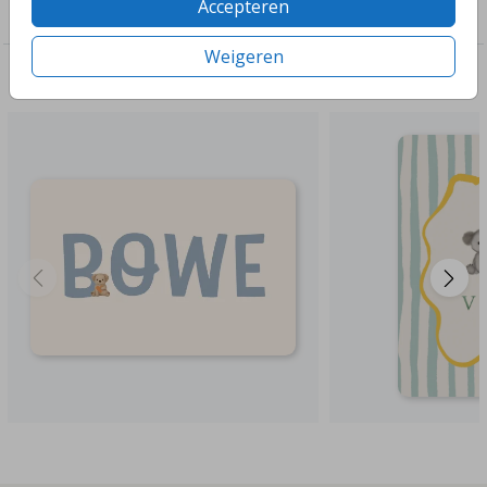
Accepteren
Jongens
Weigeren
Deze ontwerpen vind je misschien ook leuk