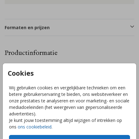
Formaten en prijzen
Productinformatie
Omschrijving
Cookies
Stoer geboortekaartje met berglandschap en een maan &
sterren in goudfolie details. Pas de silhouet op het kaartje
Wij gebruiken cookies en vergelijkbare technieken om een
gemakkelijk aan en kies uit veel verschillende silhouetjes in
betere gebruikerservaring te bieden, ons websiteverkeer en
de afbeeldingen! Heb je hulp nodig met opmaak van het
onze prestaties te analyseren en voor marketing- en sociale
kaartje? Wij helpen je graag! // JIP
mediadoeleinden (het weergeven van gepersonaliseerde
Toon meer
advertenties).
Je kunt jouw toestemming altijd wijzigen of intrekken op
ons
ons cookiebeleid
.
Collectie