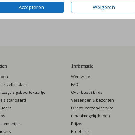
Accepteren
Weigeren
ten
Informatie
ppen
Werkwijze
gels zelf maken
FAQ
luitzegels geboortekaartje
Over bees&birds
gels standaard
Verzenden & bezorgen
ouders
Directe verzendservice
ips
Betaalmogelijkheden
 elementjes
Prijzen
ickers
Proefdruk