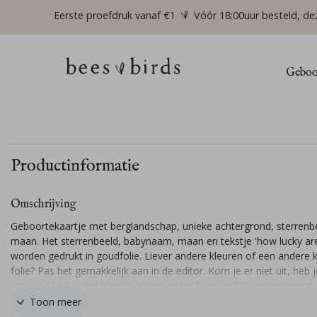
Eerste proefdruk vanaf €1
Vóór 18:00uur besteld, de
Geboor
Productinformatie
Omschrijving
Geboortekaartje met berglandschap, unieke achtergrond, sterrenb
maan. Het sterrenbeeld, babynaam, maan en tekstje 'how lucky ar
worden gedrukt in goudfolie. Liever andere kleuren of een andere k
folie? Pas het gemakkelijk aan in de editor. Kom je er niet uit, heb j
vragen of wil je het kaartje in een ander formaat? Stuur mij gerust
berichtje en ik help je graag!
Toon meer