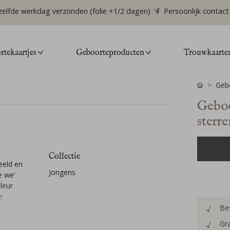
zelfde werkdag verzonden (folie +1/2 dagen)
Persoonlijk contact
tekaartjes
Geboorteproducten
Trouwkaarte
Gebo
Geboo
sterr
Collectie
eeld en
Jongens
e we'
leur
e
 een
Bes
Gra