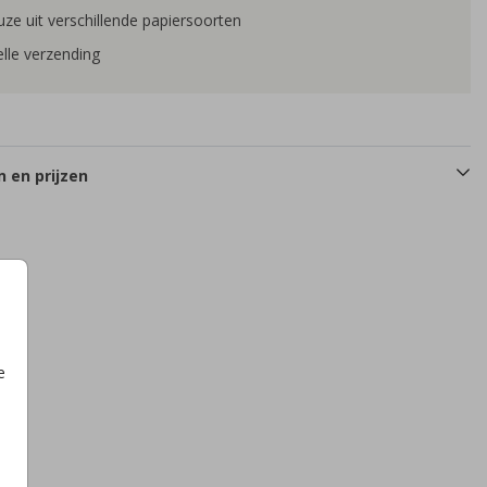
ze uit verschillende papiersoorten
lle verzending
 en prijzen
e