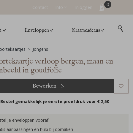
0
Contact
Info
Inloggen
n
Enveloppen
Kraamcadeaus
ortekaartjes
Jongens
rtekaartje verloop bergen, maan en
enbeeld in goudfolie
Bewerken
Bestel gemakkelijk je eerste proefdruk voor
€ 2,50
tel je enveloppen vooraf
tis aanpassingen en hulp bij opmaken