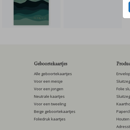
Geboortekaartjes
Produc
Alle geboortekaartjes
Envelo
Voor een meisje
Sluitze
Voor een jongen
Folie s
Neutrale kaartjes
Sluitze
Voor een tweeling
Kaarth
Beige geboortekaartjes
Papercl
Foliedruk kaartjes
Houten
Adresst