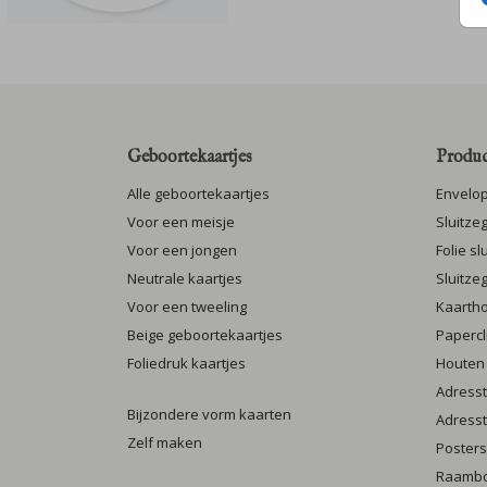
Geboortekaartjes
Produc
Alle geboortekaartjes
Envelo
Voor een meisje
Sluitze
Voor een jongen
Folie s
Neutrale kaartjes
Sluitze
Voor een tweeling
Kaarth
Beige geboortekaartjes
Papercl
Foliedruk kaartjes
Houten
Adresst
Bijzondere vorm kaarten
Adresst
Zelf maken
Posters
Raamb