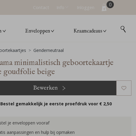
0
Contact
Info
Inloggen
n
Enveloppen
Kraamcadeaus
ortekaartjes
Genderneutraal
ama minimalistisch geboortekaartje
e goudfolie beige
Bewerken
Bestel gemakkelijk je eerste proefdruk voor
€ 2,50
tel je enveloppen vooraf
tis aanpassingen en hulp bij opmaken