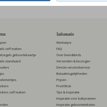
ten
Informatie
ppen
Werkwijze
gels zelf maken
FAQ
luitzegels geboortekaartje
Over bees&birds
gels standaard
Verzenden & bezorgen
ouders
Directe verzendservice
ips
Betaalmogelijkheden
 elementjes
Prijzen
ickers
Proefdruk
ickers zelf maken
Tips & inspiratie
Inspiratie voor babynamen
orden
Inspiratie geboorteteksten