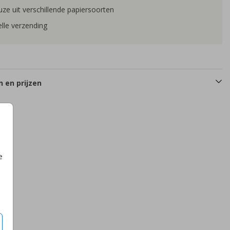
ze uit verschillende papiersoorten
lle verzending
 en prijzen
e