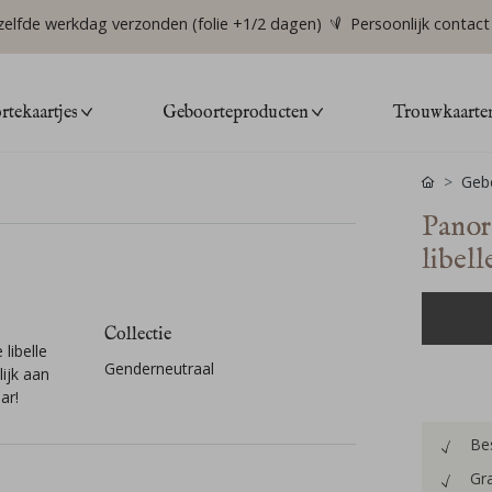
zelfde werkdag verzonden (folie +1/2 dagen)
Persoonlijk contact
tekaartjes
Geboorteproducten
Trouwkaarte
Gebo
Panor
libell
Collectie
libelle
Genderneutraal
ijk aan
ar!
Bes
Gra