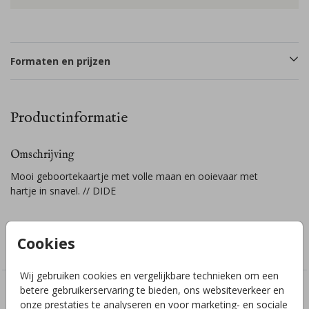
Formaten en prijzen
Productinformatie
Omschrijving
Mooi geboortekaartje met volle maan en ooievaar met
hartje in snavel. // DIDE
Collectie
Cookies
Genderneutraal
Wij gebruiken cookies en vergelijkbare technieken om een
betere gebruikerservaring te bieden, ons websiteverkeer en
Deze ontwerpen vind je misschien ook leuk
onze prestaties te analyseren en voor marketing- en sociale