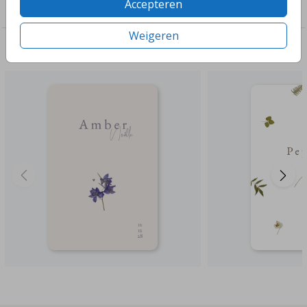
Accepteren
Genderneutraal
Weigeren
Deze ontwerpen vind je misschien ook leuk