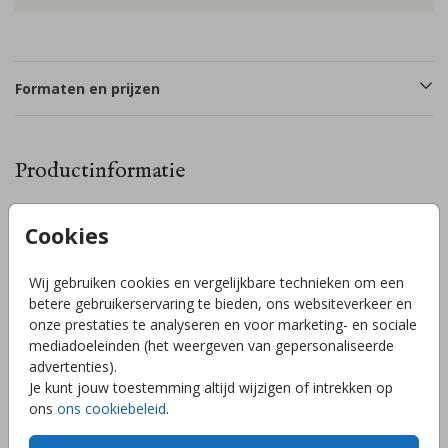
Formaten en prijzen
Productinformatie
Omschrijving
Cookies
Minimalistisch geboortekaartje met een lijntekening van een
palmboom. De palmboom, babynaam, datum in de zon en
Wij gebruiken cookies en vergelijkbare technieken om een
lijn van de zon worden gedrukt in goudfolie. Wil je het
betere gebruikerservaring te bieden, ons websiteverkeer en
kaartje liever in een andere kleur of een andere folie (of
onze prestaties te analyseren en voor marketing- en sociale
geen folie)? Pas het gemakkelijk zelf aan in de editor. En
mediadoeleinden (het weergeven van gepersonaliseerde
mocht je er toch niet uitkomen, stuur mij gerust een
Toon meer
advertenties).
berichtje, ik help je graag!
Je kunt jouw toestemming altijd wijzigen of intrekken op
ons
ons cookiebeleid
.
Collectie