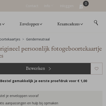
0
Contact
Info
Inloggen
n
Enveloppen
Kraamcadeaus
ortekaartjes
Genderneutraal
origineel persoonlijk fotogeboortekaartje
es
Bewerken
Bestel gemakkelijk je eerste proefdruk voor
€ 1,00
tel je enveloppen vooraf
tis aanpassingen en hulp bij opmaken