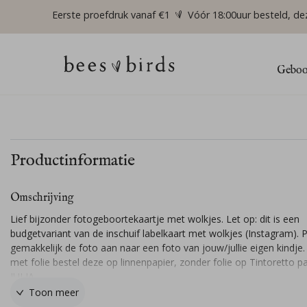
Eerste proefdruk vanaf €1
Vóór 18:00uur besteld, de
Geboor
Productinformatie
Omschrijving
Lief bijzonder fotogeboortekaartje met wolkjes. Let op: dit is een
budgetvariant van de inschuif labelkaart met wolkjes (Instagram). 
gemakkelijk de foto aan naar een foto van jouw/jullie eigen kindje.
met folie bestel deze op linnenpapier, zonder folie op Tintoretto pap
JULIA
Toon meer