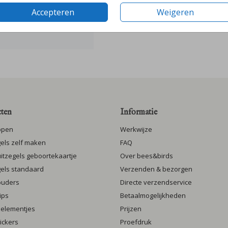
Accepteren
Weigeren
ten
Informatie
ppen
Werkwijze
gels zelf maken
FAQ
luitzegels geboortekaartje
Over bees&birds
gels standaard
Verzenden & bezorgen
ouders
Directe verzendservice
ips
Betaalmogelijkheden
 elementjes
Prijzen
ickers
Proefdruk