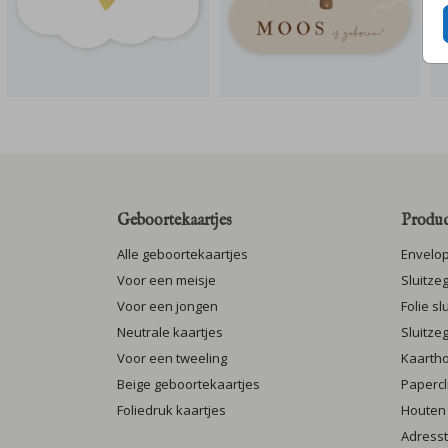
Geboortekaartjes
Produc
Alle geboortekaartjes
Envelo
Voor een meisje
Sluitze
Voor een jongen
Folie s
Neutrale kaartjes
Sluitze
Voor een tweeling
Kaarth
Beige geboortekaartjes
Papercl
Foliedruk kaartjes
Houten
Adresst