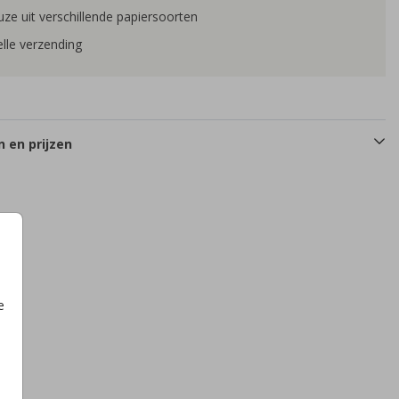
ze uit verschillende papiersoorten
lle verzending
 en prijzen
e