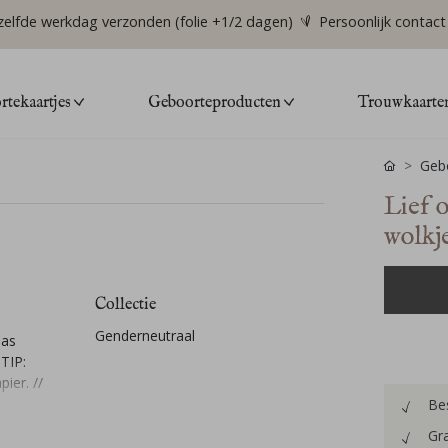
zelfde werkdag verzonden (folie +1/2 dagen)
Persoonlijk contact
tekaartjes
Geboorteproducten
Trouwkaarte
Gebo
Lief 
wolkj
Collectie
Genderneutraal
Pas
 TIP:
ier. //
Bes
Gra