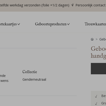
zelfde werkdag verzonden (folie +1/2 dagen)
Persoonlijk contact
tekaartjes
Geboorteproducten
Trouwkaarte
Gebo
Geboo
handg
Collectie
ende
Genderneutraal
 wens
Bes
Gra