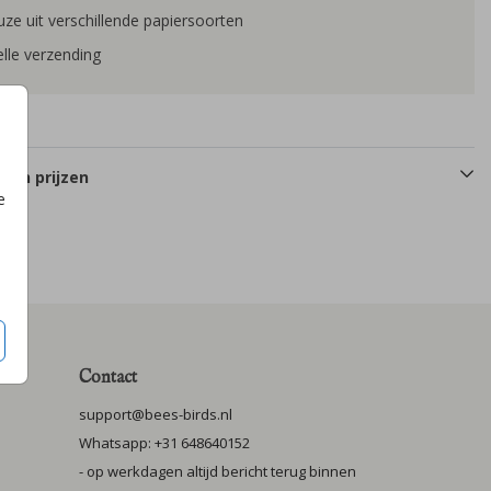
ze uit verschillende papiersoorten
lle verzending
 en prijzen
e
Contact
support@bees-birds.nl
Whatsapp: +31 648640152
- op werkdagen altijd bericht terug binnen