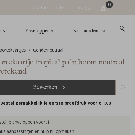
0
Contact
Info
Inloggen
n
Enveloppen
Kraamcadeaus
ortekaartjes
Genderneutraal
rtekaartje tropical palmboom neutraal
etekend
Bewerken
Bestel gemakkelijk je eerste proefdruk voor
€ 1,00
tel je enveloppen vooraf
tis aanpassingen en hulp bij opmaken