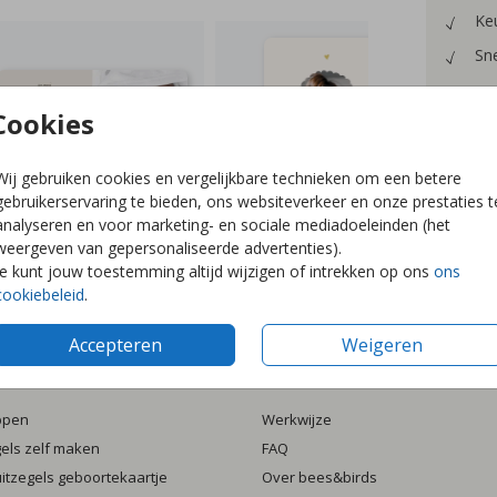
Keu
Sne
Cookies
Wij gebruiken cookies en vergelijkbare technieken om een betere
Formaten
gebruikerservaring te bieden, ons websiteverkeer en onze prestaties t
analyseren en voor marketing- en sociale mediadoeleinden (het
weergeven van gepersonaliseerde advertenties).
Je kunt jouw toestemming altijd wijzigen of intrekken op ons
ons
cookiebeleid
.
Accepteren
Weigeren
ten
Informatie
ppen
Werkwijze
gels zelf maken
FAQ
luitzegels geboortekaartje
Over bees&birds