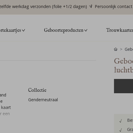
zelfde werkdag verzonden (folie +1/2 dagen)
Persoonlijk contact
tekaartjes
Geboorteproducten
Trouwkaarte
Gebo
Geboo
luchtb
Collectie
rand
Genderneutraal
de
 kaart
r een
Bes
Gra