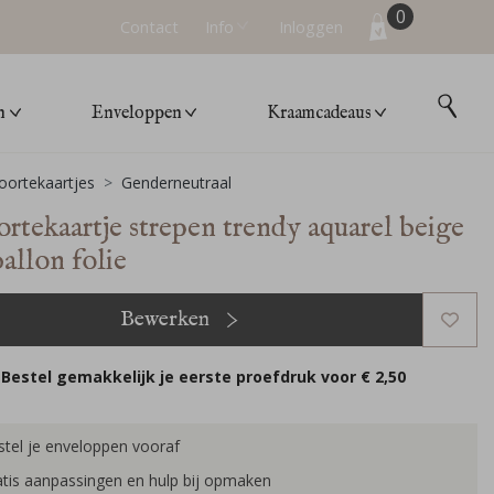
0
Contact
Info
Inloggen
n
Enveloppen
Kraamcadeaus
ortekaartjes
Genderneutraal
rtekaartje strepen trendy aquarel beige
allon folie
Bewerken
Bestel gemakkelijk je eerste proefdruk voor
€ 2,50
tel je enveloppen vooraf
tis aanpassingen en hulp bij opmaken