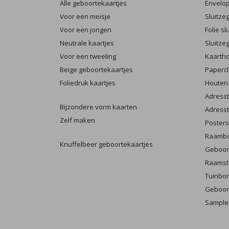
Alle geboortekaartjes
Envelo
Voor een meisje
Sluitze
Voor een jongen
Folie s
Neutrale kaartjes
Sluitze
Voor een tweeling
Kaarth
Beige geboortekaartjes
Papercl
Foliedruk kaartjes
Houten
Adresst
Bijzondere vorm kaarten
Adresst
Zelf maken
Posters
Raamb
Knuffelbeer geboortekaartjes
Geboort
Raamst
Tuinbo
Geboort
Sample-