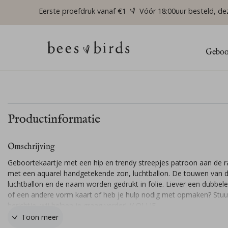
Eerste proefdruk vanaf €1
Vóór 18:00uur besteld, de
Geboor
Productinformatie
Omschrijving
Geboortekaartje met een hip en trendy streepjes patroon aan de 
met een aquarel handgetekende zon, luchtballon. De touwen van 
luchtballon en de naam worden gedrukt in folie. Liever een dubbele
of een andere vorm kaart of heb je hulp nodig met opmaken? Stuu
berichtje, wij helpen je graag verder! // OLLIE
Toon meer