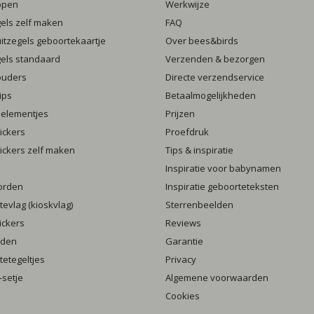
ppen
Werkwijze
gels zelf maken
FAQ
luitzegels geboortekaartje
Over bees&birds
gels standaard
Verzenden & bezorgen
ouders
Directe verzendservice
ips
Betaalmogelijkheden
 elementjes
Prijzen
ickers
Proefdruk
ickers zelf maken
Tips & inspiratie
Inspiratie voor babynamen
orden
Inspiratie geboorteteksten
evlag (kioskvlag)
Sterrenbeelden
ickers
Reviews
rden
Garantie
etegeltjes
Privacy
setje
Algemene voorwaarden
Cookies