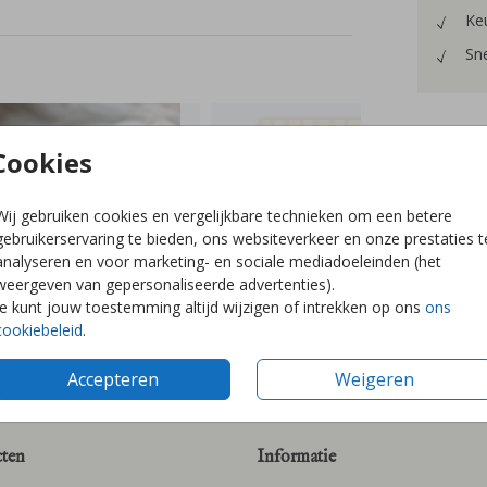
Keu
Sne
Cookies
Formaten
Wij gebruiken cookies en vergelijkbare technieken om een betere
gebruikerservaring te bieden, ons websiteverkeer en onze prestaties t
analyseren en voor marketing- en sociale mediadoeleinden (het
weergeven van gepersonaliseerde advertenties).
Je kunt jouw toestemming altijd wijzigen of intrekken op ons
ons
cookiebeleid
.
Accepteren
Weigeren
ten
Informatie