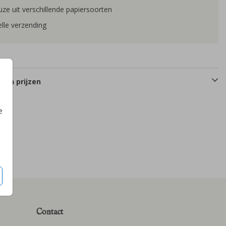
ze uit verschillende papiersoorten
lle verzending
 en prijzen
e
Contact