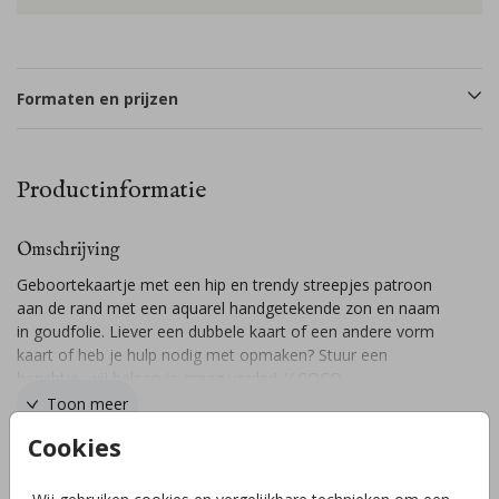
Formaten en prijzen
Productinformatie
Omschrijving
Geboortekaartje met een hip en trendy streepjes patroon
aan de rand met een aquarel handgetekende zon en naam
in goudfolie. Liever een dubbele kaart of een andere vorm
kaart of heb je hulp nodig met opmaken? Stuur een
berichtje, wij helpen je graag verder! // COCO
Toon meer
Cookies
Collectie