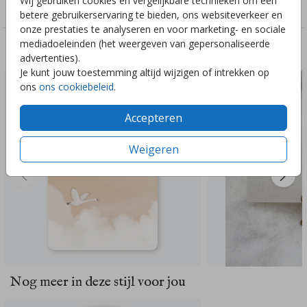
Wij gebruiken cookies en vergelijkbare technieken om een
Genderneutraal
betere gebruikerservaring te bieden, ons websiteverkeer en
onze prestaties te analyseren en voor marketing- en sociale
mediadoeleinden (het weergeven van gepersonaliseerde
Deze ontwerpen vind je misschien ook leuk
advertenties).
Je kunt jouw toestemming altijd wijzigen of intrekken op
ons
ons cookiebeleid
.
Accepteren
Weigeren
Nog meer in deze stijl voor jou