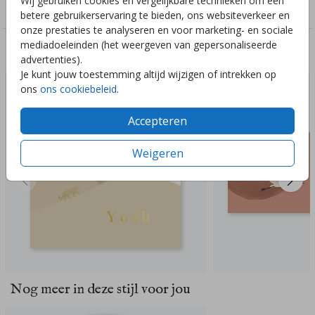
Wij gebruiken cookies en vergelijkbare technieken om een
Genderneutraal
betere gebruikerservaring te bieden, ons websiteverkeer en
onze prestaties te analyseren en voor marketing- en sociale
mediadoeleinden (het weergeven van gepersonaliseerde
Deze ontwerpen vind je misschien ook leuk
advertenties).
Je kunt jouw toestemming altijd wijzigen of intrekken op
ons
ons cookiebeleid
.
Accepteren
Weigeren
Nog meer in deze stijl voor jou