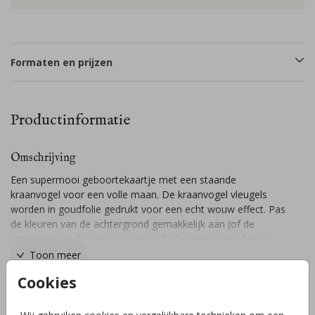
Formaten en prijzen
Productinformatie
Omschrijving
Een supermooi geboortekaartje met een staande
kraanvogel voor een volle maan. De kraanvogel vleugels
worden in goudfolie gedrukt voor een echt wouw effect. Pas
de kleuren van de achtergrond gemakkelijk aan (of de
maankleur uit de editor). Hulp nodig bij opmaken of wil je
een dubbele kaart/andere vorm kaart. Wij staan voor je
Toon meer
klaar!
Cookies
Collectie