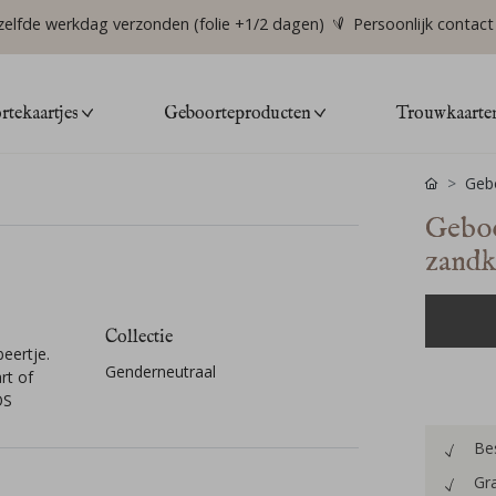
zelfde werkdag verzonden (folie +1/2 dagen)
Persoonlijk contact
tekaartjes
Geboorteproducten
Trouwkaarte
Gebo
Geboo
zandk
Collectie
eertje.
Genderneutraal
rt of
OS
Bes
Gra