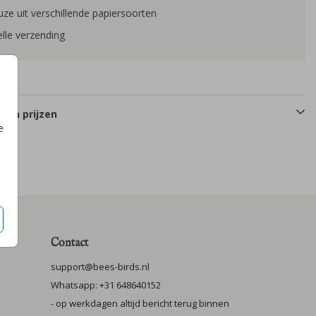
ze uit verschillende papiersoorten
lle verzending
 en prijzen
e
Contact
support@bees-birds.nl
Whatsapp: +31 648640152
- op werkdagen altijd bericht terug binnen