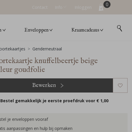
0
Contact
Info
Inloggen
n
Enveloppen
Kraamcadeaus
ortekaartjes
Genderneutraal
rtekaartje knuffelbeertje beige
leur goudfolie
Bewerken
Bestel gemakkelijk je eerste proefdruk voor
€ 1,00
tel je enveloppen vooraf
tis aanpassingen en hulp bij opmaken