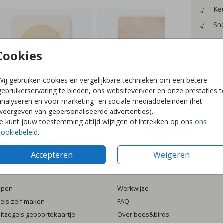
Keu
Sne
Cookies
Wij gebruiken cookies en vergelijkbare technieken om een betere
Formaten
gebruikerservaring te bieden, ons websiteverkeer en onze prestaties t
analyseren en voor marketing- en sociale mediadoeleinden (het
weergeven van gepersonaliseerde advertenties).
Je kunt jouw toestemming altijd wijzigen of intrekken op ons
ons
cookiebeleid
.
Accepteren
Weigeren
ten
Informatie
ppen
Werkwijze
gels zelf maken
FAQ
luitzegels geboortekaartje
Over bees&birds