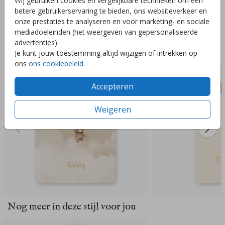
Wij gebruiken cookies en vergelijkbare technieken om een
Genderneutraal
betere gebruikerservaring te bieden, ons websiteverkeer en
onze prestaties te analyseren en voor marketing- en sociale
mediadoeleinden (het weergeven van gepersonaliseerde
Deze ontwerpen vind je misschien ook leuk
advertenties).
Je kunt jouw toestemming altijd wijzigen of intrekken op
ons
ons cookiebeleid
.
Accepteren
Weigeren
Nog meer in deze stijl voor jou