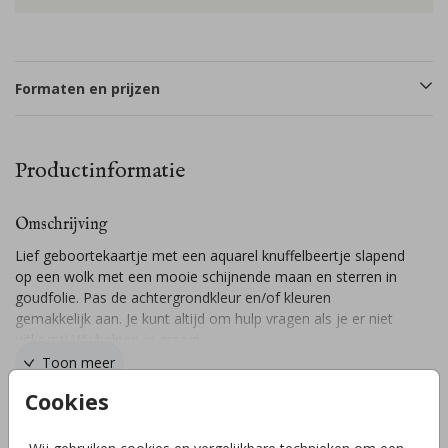
Formaten en prijzen
Productinformatie
Omschrijving
Lief geboortekaartje met een aquarel knuffelbeertje slapend
op een wolk met een mooie schijnende maan en sterren in
goudfolie. Pas de achtergrondkleur en/of kleuren
gemakkelijk aan. Je kunt altijd om hulp vragen als je er niet
uitkomt! Wij helpen je graag!
Toon meer
Cookies
Collectie