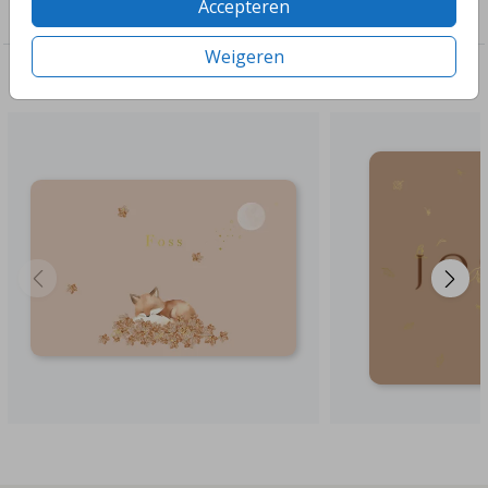
Accepteren
Genderneutraal
Weigeren
Deze ontwerpen vind je misschien ook leuk