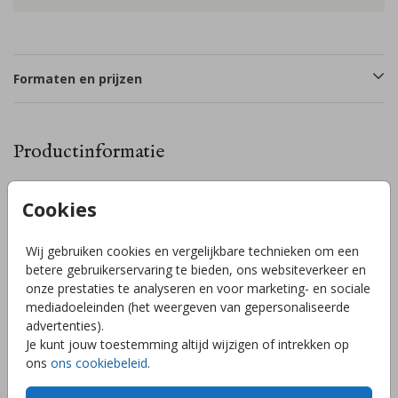
Formaten en prijzen
Productinformatie
Omschrijving
Cookies
Herfst geboortekaartje met blaadjes en een lief baby hertje
in aquarel en goudfolie details in de herfstblaadjes. Hulp
Wij gebruiken cookies en vergelijkbare technieken om een
nodig bij het opmaken of wil je een dubbele kaart? Stuur ons
betere gebruikerservaring te bieden, ons websiteverkeer en
een berichtje - wij helpen je graag! Kies uit vele andere
onze prestaties te analyseren en voor marketing- en sociale
knuffelbeertjes uit de editor en maak geheel jouw eigen
mediadoeleinden (het weergeven van gepersonaliseerde
kaartje. Hulp nodig? Wij helpen je graag!
Toon meer
advertenties).
Je kunt jouw toestemming altijd wijzigen of intrekken op
ons
ons cookiebeleid
.
Collectie