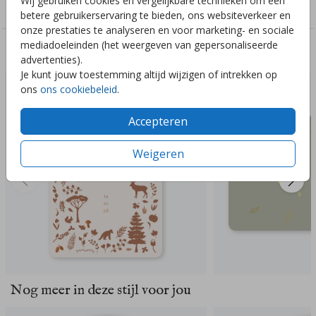
Wij gebruiken cookies en vergelijkbare technieken om een
Genderneutraal
betere gebruikerservaring te bieden, ons websiteverkeer en
onze prestaties te analyseren en voor marketing- en sociale
mediadoeleinden (het weergeven van gepersonaliseerde
Deze ontwerpen vind je misschien ook leuk
advertenties).
Je kunt jouw toestemming altijd wijzigen of intrekken op
ons
ons cookiebeleid
.
Accepteren
Weigeren
Nog meer in deze stijl voor jou