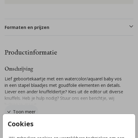
Formaten en prijzen
Productinformatie
Omschrijving
Lief geboortekaartje met een watercolor/aquarel baby vos
in een stapel blaadjes met goudfolie elementen en details.
Liever een ander knuffeldiertje? Kies uit de editor uit diverse
knuffels. Heb je hulp nodig? Stuur ons een berichtje, wij
helpen je graag!
Toon meer
Cookies
Collectie