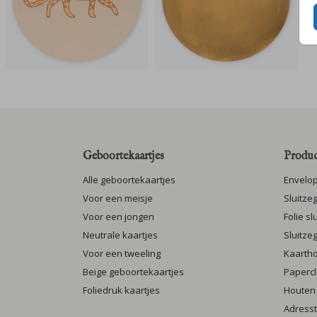
Geboortekaartjes
Produc
Alle geboortekaartjes
Envelo
Voor een meisje
Sluitze
Voor een jongen
Folie s
Neutrale kaartjes
Sluitze
Voor een tweeling
Kaarth
Beige geboortekaartjes
Papercl
Foliedruk kaartjes
Houten
Adresst