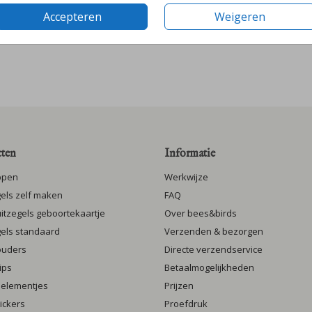
Accepteren
Weigeren
ten
Informatie
ppen
Werkwijze
gels zelf maken
FAQ
luitzegels geboortekaartje
Over bees&birds
gels standaard
Verzenden & bezorgen
ouders
Directe verzendservice
ips
Betaalmogelijkheden
 elementjes
Prijzen
ickers
Proefdruk