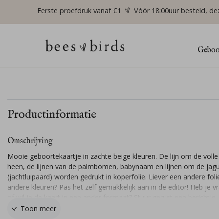
Eerste proefdruk vanaf €1
Vóór 18:00uur besteld, de
Geboor
Productinformatie
Omschrijving
Mooie geboortekaartje in zachte beige kleuren. De lijn om de voll
heen, de lijnen van de palmbomen, babynaam en lijnen om de jag
(jachtluipaard) worden gedrukt in koperfolie. Liever een andere foli
andere kleuren? Pas het zelf gemakkelijk aan in de editor! Heb je v
of wil je de kaart in een ander formaat? Stuur gerust een berichtje, 
je graag!
Toon meer