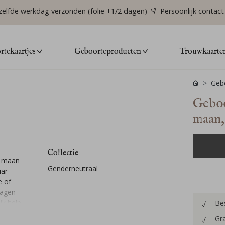
zelfde werkdag verzonden (folie +1/2 dagen)
Persoonlijk contact
tekaartjes
Geboorteproducten
Trouwkaarte
Gebo
Geboo
maan,
Collectie
e maan
Genderneutraal
uar
e of
ragen
ik help
Bes
Gra