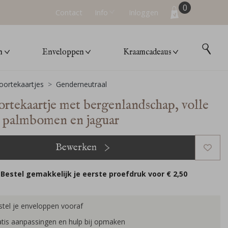
0
Contact
Info
Inloggen
n
Enveloppen
Kraamcadeaus
ortekaartjes
Genderneutraal
rtekaartje met bergenlandschap, volle
 palmbomen en jaguar
Bewerken
Bestel gemakkelijk je eerste proefdruk voor
€ 2,50
tel je enveloppen vooraf
tis aanpassingen en hulp bij opmaken