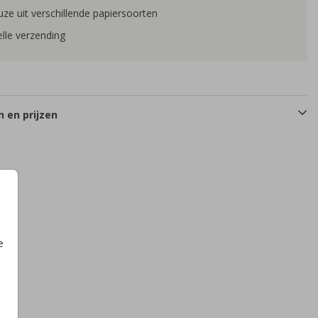
ze uit verschillende papiersoorten
lle verzending
 en prijzen
e