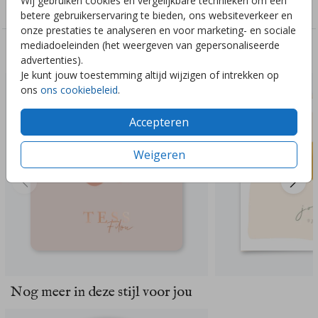
Wij gebruiken cookies en vergelijkbare technieken om een
Genderneutraal
betere gebruikerservaring te bieden, ons websiteverkeer en
onze prestaties te analyseren en voor marketing- en sociale
mediadoeleinden (het weergeven van gepersonaliseerde
Deze ontwerpen vind je misschien ook leuk
advertenties).
Je kunt jouw toestemming altijd wijzigen of intrekken op
ons
ons cookiebeleid
.
Accepteren
Weigeren
Nog meer in deze stijl voor jou