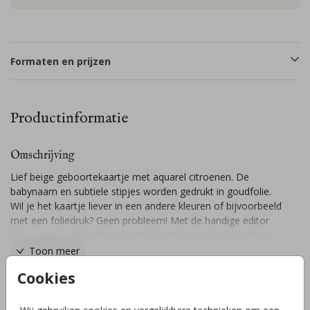
Formaten en prijzen
Productinformatie
Omschrijving
Lief beige geboortekaartje met aquarel citroenen. De
babynaam en subtiele stipjes worden gedrukt in goudfolie.
Wil je het kaartje liever in een andere kleuren of bijvoorbeeld
met een foliedruk? Geen probleem! Met de handige editor
kun je eenvoudig aanpassingen maken naar jouw wensen.
Heb je vragen of wil je de kaart in een ander formaat? Stuur
Toon meer
gerust een berichtje, ik help je graag!
Cookies
Collectie