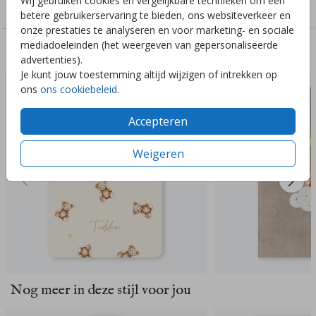
Wij gebruiken cookies en vergelijkbare technieken om een
Genderneutraal
betere gebruikerservaring te bieden, ons websiteverkeer en
onze prestaties te analyseren en voor marketing- en sociale
mediadoeleinden (het weergeven van gepersonaliseerde
Deze ontwerpen vind je misschien ook leuk
advertenties).
Je kunt jouw toestemming altijd wijzigen of intrekken op
ons
ons cookiebeleid
.
Accepteren
Weigeren
Nog meer in deze stijl voor jou