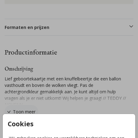
Formaten en prijzen
Productinformatie
Omschrijving
Lief geboortekaartje met een knuffelbeertje die een ballon
vasthoudt en boven de wolken vliegt. Pas de
achtergrondkleur gemakkelijk aan. Je kunt altijd om hulp
vragen als je er niet uitkomt! Wij helpen je graag! // TEDDY //
NOVENN
Toon meer
Cookies
Collectie