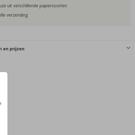
ze uit verschillende papiersoorten
lle verzending
 en prijzen
e