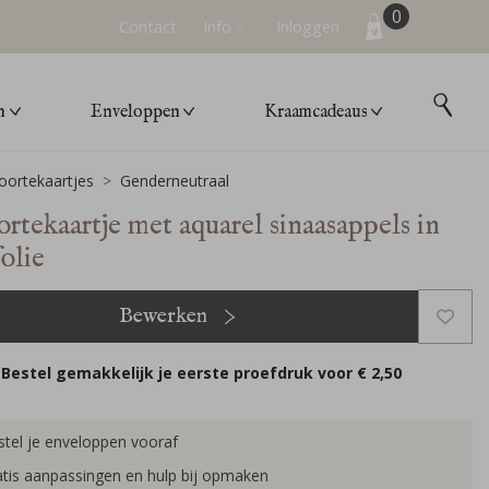
0
Contact
Info
Inloggen
n
Enveloppen
Kraamcadeaus
ortekaartjes
Genderneutraal
rtekaartje met aquarel sinaasappels in
olie
Bewerken
Bestel gemakkelijk je eerste proefdruk voor
€ 2,50
tel je enveloppen vooraf
tis aanpassingen en hulp bij opmaken