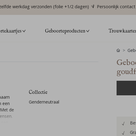
zelfde werkdag verzonden (folie +1/2 dagen)
Persoonlijk contact
tekaartjes
Geboorteproducten
Trouwkaarte
Gebo
Geboo
goudf
Collectie
ynaam
Genderneutraal
in een
 Met de
ensen.
t een
Bes
Gra