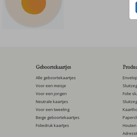
Geboortekaartjes
Produc
Alle geboortekaartjes
Envelo
Voor een meisje
Sluitze
Voor een jongen
Folie s
Neutrale kaartjes
Sluitze
Voor een tweeling
Kaarth
Beige geboortekaartjes
Papercl
Foliedruk kaartjes
Houten
Adresst