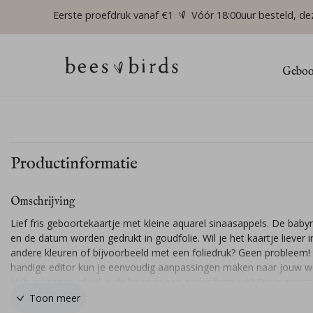
Eerste proefdruk vanaf €1
Vóór 18:00uur besteld, de
Geboor
Productinformatie
Omschrijving
Lief fris geboortekaartje met kleine aquarel sinaasappels. De bab
en de datum worden gedrukt in goudfolie. Wil je het kaartje liever 
andere kleuren of bijvoorbeeld met een foliedruk? Geen probleem!
handige editor kun je eenvoudig aanpassingen maken naar jouw w
Heb je vragen of wil je de kaart in een ander formaat? Stuur gerus
berichtje, ik help je graag!
Toon meer