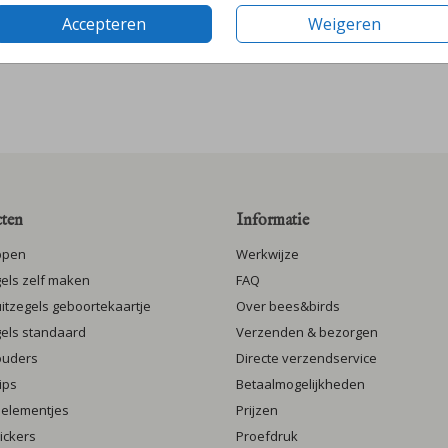
Accepteren
Weigeren
ten
Informatie
ppen
Werkwijze
gels zelf maken
FAQ
luitzegels geboortekaartje
Over bees&birds
gels standaard
Verzenden & bezorgen
ouders
Directe verzendservice
ips
Betaalmogelijkheden
 elementjes
Prijzen
ickers
Proefdruk