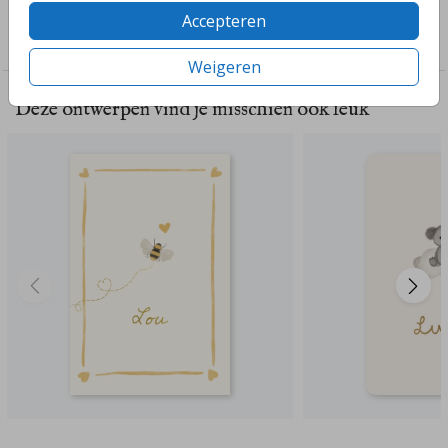
Collectie
Accepteren
Genderneutraal
Weigeren
Deze ontwerpen vind je misschien ook leuk