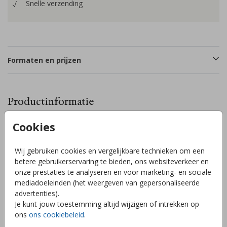
Snelle verzending
Formaten en prijzen
Productinformatie
Cookies
Omschrijving
Gaaf eclectic bohemian geboortekaartje met een
Wij gebruiken cookies en vergelijkbare technieken om een
handgetekende maan, hartje en sterretjes voor een speels
betere gebruikerservaring te bieden, ons websiteverkeer en
effect. Pas gemakkelijk de kleuren en/of folie aan, net zoals
onze prestaties te analyseren en voor marketing- en sociale
al jouw gegevens op dit kaartje. Wil je deze kaart in een
mediadoeleinden (het weergeven van gepersonaliseerde
ander formaat/vorm of dubbele kaart? Stuur ons een
advertenties).
berichtje en wij helpen je graag verder! // NOX
Toon meer
Je kunt jouw toestemming altijd wijzigen of intrekken op
ons
ons cookiebeleid
.