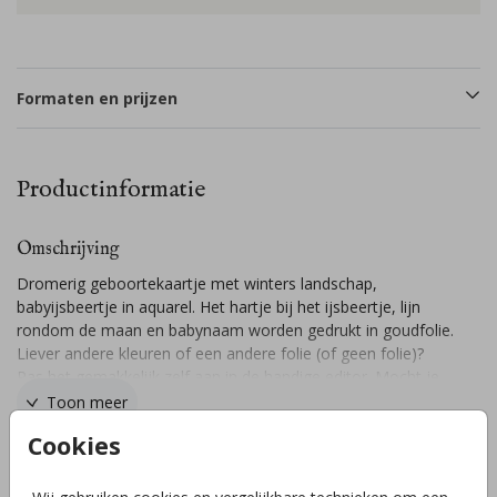
Formaten en prijzen
Productinformatie
Omschrijving
Dromerig geboortekaartje met winters landschap,
babyijsbeertje in aquarel. Het hartje bij het ijsbeertje, lijn
rondom de maan en babynaam worden gedrukt in goudfolie.
Liever andere kleuren of een andere folie (of geen folie)?
Pas het gemakkelijk zelf aan in de handige editor. Mocht je
er niet uitkomen, stuur mij dan een berichtje en ik help je
Toon meer
graag!
Cookies
Collectie