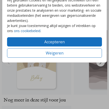
Wij gebruiken cookies en vergelijkbare technieken om een
Genderneutraal
betere gebruikerservaring te bieden, ons websiteverkeer en
onze prestaties te analyseren en voor marketing- en sociale
mediadoeleinden (het weergeven van gepersonaliseerde
Deze ontwerpen vind je misschien ook leuk
advertenties).
Je kunt jouw toestemming altijd wijzigen of intrekken op
ons
ons cookiebeleid
.
Accepteren
Weigeren
Nog meer in deze stijl voor jou